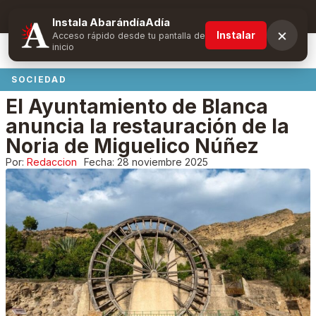
Suscríbete y obtén ventajas exclusivas
Instala AbarándíaAdía
×
Instalar
Acceso rápido desde tu pantalla de
inicio
SOCIEDAD
El Ayuntamiento de Blanca
anuncia la restauración de la
Noria de Miguelico Núñez
Por:
Redaccion
Fecha:
28 noviembre 2025