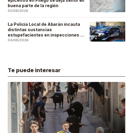
epicentro en Pliego se deja sentir en
buena parte de la región
02/08/2026
La Policía Local de Abarán incauta
distintas sustancias
estupefacientes en inspecciones a
locales públicos del municipio
04/08/2026
Te puede interesar