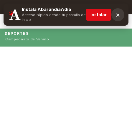
Suscríbete y obtén ventajas exclusivas
Instala AbarándíaAdía
×
Instalar
Acceso rápido desde tu pantalla de
inicio
DEPORTES
Campeonato de Verano