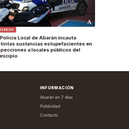
UCESOS
 Policía Local de Abarán incauta
stintas sustancias estupefacientes en
specciones a locales públicos del
nicipio
INFORMACIÓN
Abarán en 7 días
Publicidad
Contacto