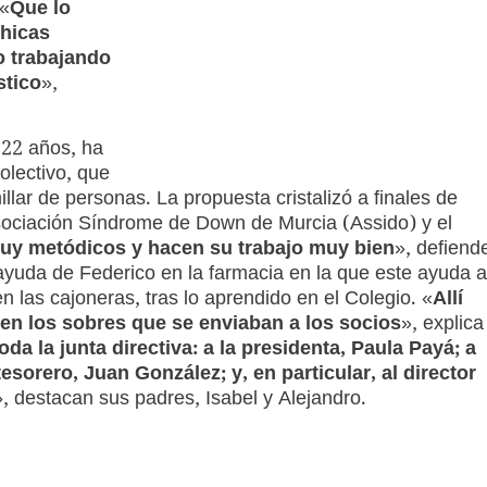
 «
Que lo
chicas
o trabajando
stico
»,
 22 años, ha
colectivo, que
lar de personas. La propuesta cristalizó a finales de
Asociación Síndrome de Down de Murcia (Assido) y el
uy metódicos y hacen su trabajo muy bien
», defiend
 ayuda de Federico en la farmacia en la que este ayuda a
en las cajoneras, tras lo aprendido en el Colegio. «
Allí
 en los sobres que se enviaban a los socios
», explica
a la junta directiva: a la presidenta, Paula Payá; a
tesorero, Juan González; y, en particular, al director
», destacan sus padres, Isabel y Alejandro.