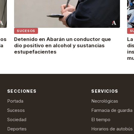
SUCESOS
S
xos
Detenido en Abarán un conductor que
La
la
dio positivo en alcohol y sustancias
di
estupefacientes
in
mu
SECCIONES
SERVICIOS
Portada
Necrológicas
Sucesos
Farmacia de guardia
Sociedad
El tiempo
Deportes
Horarios de autobús