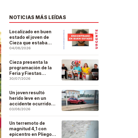
NOTICIAS MÁS LEÍDAS
Localizado en buen
estado el joven de
Cieza que estaba
desaparecido desde
04/08/2026
el pasado 29 de julio
Cieza presenta la
programación de la
Feria y Fiestas
Patronales de San
30/07/2026
Bartolomé 2026
Un joven resultó
herido leve en un
accidente ocurrido
este lunes en la
03/08/2026
barriada de San José
Artesano
Un terremoto de
magnitud 4,1 con
epicentro en Pliego