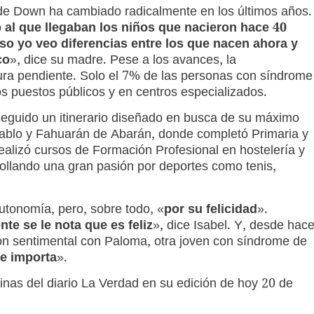
de Down ha cambiado radicalmente en los últimos años.
 al que llegaban los niños que nacieron hace 40
uso yo veo diferencias entre los que nacen ahora y
co
», dice su madre. Pese a los avances, la
tura pendiente. Solo el 7% de las personas con síndrome
s puestos públicos y en centros especializados.
seguido un itinerario diseñado en busca de su máximo
Pablo y Fahuarán de Abarán, donde completó Primaria y
alizó cursos de Formación Profesional en hostelería y
rrollando una gran pasión por deportes como tenis,
tonomía, pero, sobre todo, «
por su felicidad
».
e se le nota que es feliz
», dice Isabel. Y, desde hac
n sentimental con Paloma, otra joven con síndrome de
ue importa
».
inas del diario La Verdad en su edición de hoy 20 de