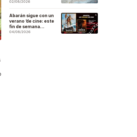
se deja sentir en
02/08/2026
buena parte de la
región
Abarán sigue con un
verano ‘de cine: este
fin de semana
Vaiana… y después,
04/08/2026
La Odisea
s
o