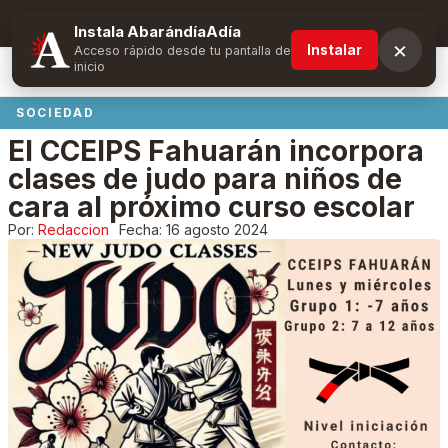
Suscríbete y obtén ventajas exclusivas
Instala AbarándíaAdía
×
Instalar
Acceso rápido desde tu pantalla de
inicio
SOCIEDAD
El CCEIPS Fahuarán incorpora
clases de judo para niños de
cara al próximo curso escolar
Por:
Redaccion
Fecha:
16 agosto 2024