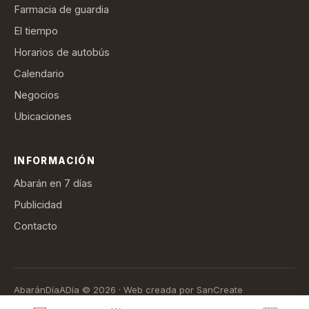
Farmacia de guardia
El tiempo
Horarios de autobús
Calendario
Negocios
Ubicaciones
INFORMACIÓN
Abarán en 7 días
Publicidad
Contacto
AbaránDíaADía © 2026 · Web creada por SanCreate
Aviso legal
Política de privacidad
Política de cookies