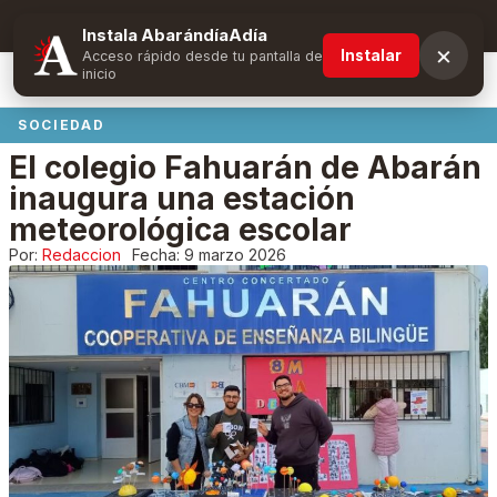
Suscríbete y obtén ventajas exclusivas
Instala AbarándíaAdía
×
Instalar
Acceso rápido desde tu pantalla de
inicio
SOCIEDAD
El colegio Fahuarán de Abarán
inaugura una estación
meteorológica escolar
Por:
Redaccion
Fecha:
9 marzo 2026