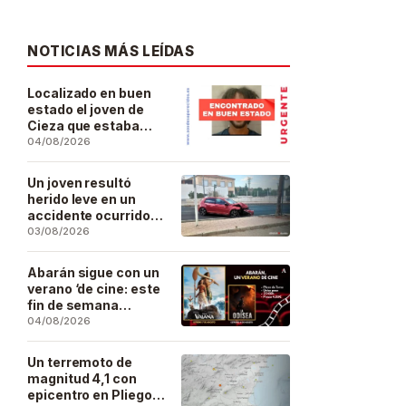
NOTICIAS MÁS LEÍDAS
Localizado en buen
estado el joven de
Cieza que estaba
desaparecido desde
04/08/2026
el pasado 29 de julio
Un joven resultó
herido leve en un
accidente ocurrido
este lunes en la
03/08/2026
barriada de San José
Artesano
Abarán sigue con un
verano ‘de cine: este
fin de semana
Vaiana… y después,
04/08/2026
La Odisea
Un terremoto de
magnitud 4,1 con
epicentro en Pliego