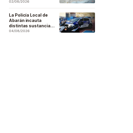
se deja sentir en
02/08/2026
buena parte de la
región
La Policía Local de
Abarán incauta
distintas sustancias
estupefacientes en
04/08/2026
inspecciones a
locales públicos del
municipio