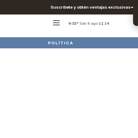
Suscríbete y obtén ventajas exclusivas
☀️
32°
·
Sáb 8 ago
·
11:14
POLÍTICA