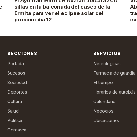
El Ayuntamiento de Abarán ubicará 200
VO
e
sillas en la balconada del paseo de la
Ab
Ermita para ver el eclipse solar del
tr
próximo día 12
eu
SECCIONES
SERVICIOS
Portada
Necrológicas
Sucesos
Farmacia de guardia
Sociedad
El tiempo
Deportes
Horarios de autobús
Cultura
Calendario
Salud
Negocios
Política
Ubicaciones
Comarca