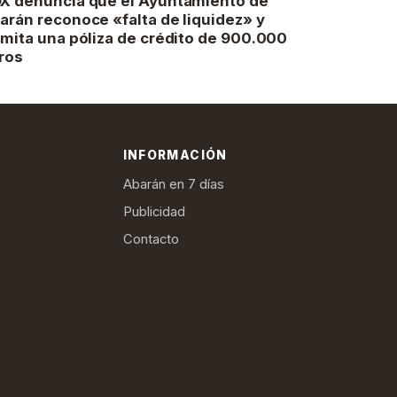
X denuncia que el Ayuntamiento de
arán reconoce «falta de liquidez» y
amita una póliza de crédito de 900.000
ros
INFORMACIÓN
Abarán en 7 días
Publicidad
Contacto