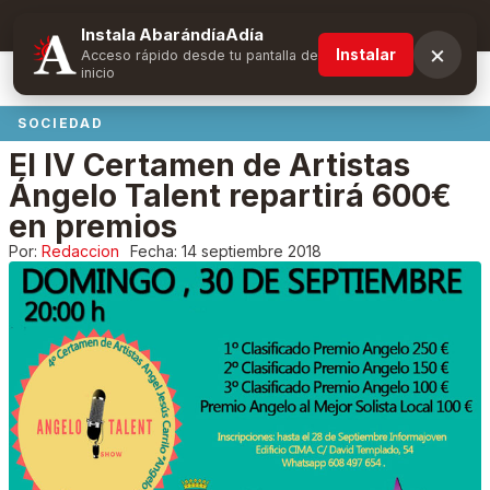
Suscríbete y obtén ventajas exclusivas
Instala AbarándíaAdía
×
Instalar
Acceso rápido desde tu pantalla de
inicio
SOCIEDAD
El IV Certamen de Artistas
Ángelo Talent repartirá 600€
en premios
Por:
Redaccion
Fecha:
14 septiembre 2018