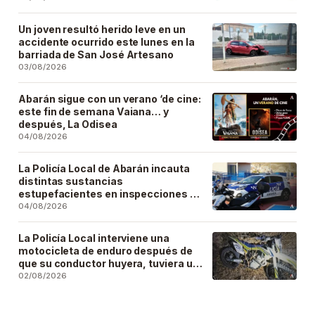
Un joven resultó herido leve en un
accidente ocurrido este lunes en la
barriada de San José Artesano
03/08/2026
Abarán sigue con un verano ‘de cine:
este fin de semana Vaiana… y
después, La Odisea
04/08/2026
La Policía Local de Abarán incauta
distintas sustancias
estupefacientes en inspecciones a
locales públicos del municipio
04/08/2026
La Policía Local interviene una
motocicleta de enduro después de
que su conductor huyera, tuviera un
accidente y la abandonara
02/08/2026