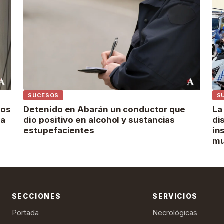
SUCESOS
S
xos
Detenido en Abarán un conductor que
La
la
dio positivo en alcohol y sustancias
di
estupefacientes
in
mu
SECCIONES
SERVICIOS
Portada
Necrológicas