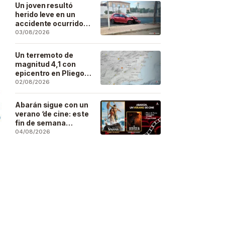
Un joven resultó
herido leve en un
accidente ocurrido
este lunes en la
03/08/2026
barriada de San José
Artesano
Un terremoto de
magnitud 4,1 con
epicentro en Pliego
se deja sentir en
02/08/2026
buena parte de la
región
Abarán sigue con un
verano ‘de cine: este
fin de semana
Vaiana… y después,
04/08/2026
La Odisea