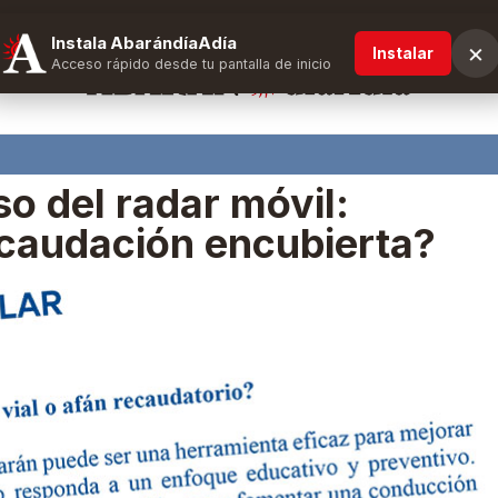
Instala AbarándíaAdía
×
Instalar
Acceso rápido desde tu pantalla de inicio
so del radar móvil:
ecaudación encubierta?