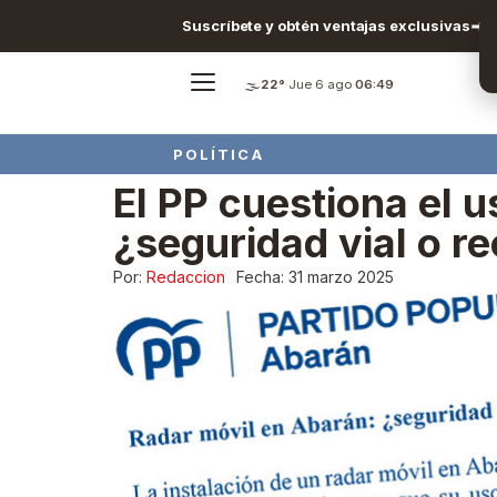
Suscríbete y obtén ventajas exclusivas
🌫️
22°
·
Jue 6 ago
·
06:49
POLÍTICA
El PP cuestiona el u
¿seguridad vial o r
Por:
Redaccion
Fecha:
31 marzo 2025