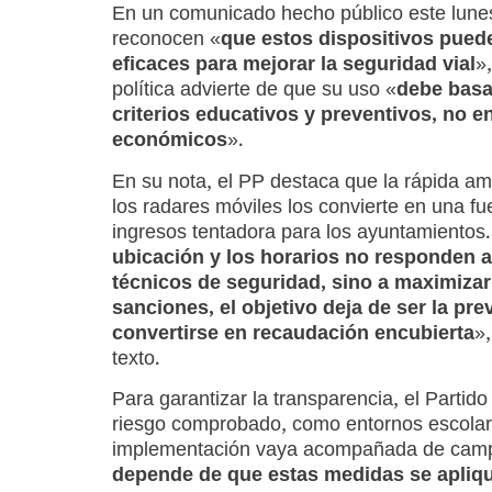
En un comunicado hecho público este lunes
reconocen «
que estos dispositivos pued
eficaces para mejorar la seguridad vial
»
política advierte de que su uso «
debe basa
criterios educativos y preventivos, no e
económicos
».
En su nota, el PP destaca que la rápida am
los radares móviles los convierte en una fu
ingresos tentadora para los ayuntamientos.
ubicación y los horarios no responden a 
técnicos de seguridad, sino a maximizar
sanciones, el objetivo deja de ser la pr
convertirse en recaudación encubierta
»,
texto.
Para garantizar la transparencia, el Partid
riesgo comprobado, como entornos escolare
implementación vaya acompañada de campa
depende de que estas medidas se apliqu