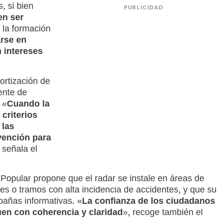
, si bien
PUBLICIDAD
en ser
, la formación
rse en
n intereses
ortización de
ente de
 «
Cuando la
criterios
 las
evención para
 señala el
o Popular propone que el radar se instale en áreas de
s o tramos con alta incidencia de accidentes, y que su
ñas informativas. «
La confianza de los ciudadanos
en con coherencia y claridad
», recoge también el