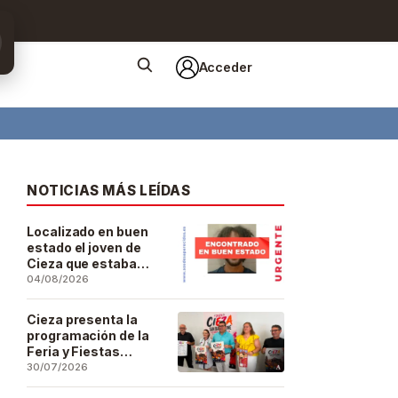
Acceder
NOTICIAS MÁS LEÍDAS
Localizado en buen
estado el joven de
Cieza que estaba
desaparecido desde
04/08/2026
el pasado 29 de julio
Cieza presenta la
programación de la
Feria y Fiestas
Patronales de San
30/07/2026
Bartolomé 2026