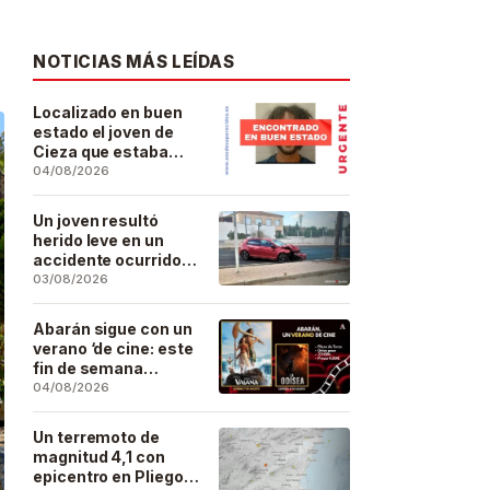
NOTICIAS MÁS LEÍDAS
Localizado en buen
estado el joven de
Cieza que estaba
desaparecido desde
04/08/2026
el pasado 29 de julio
Un joven resultó
herido leve en un
accidente ocurrido
este lunes en la
03/08/2026
barriada de San José
Artesano
Abarán sigue con un
verano ‘de cine: este
fin de semana
Vaiana… y después,
04/08/2026
La Odisea
Un terremoto de
magnitud 4,1 con
epicentro en Pliego