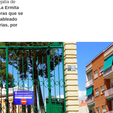
jalía de
La Ermita
bras que se
cableado
ias, por