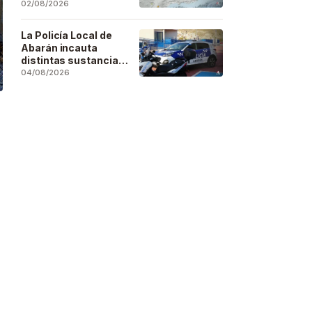
se deja sentir en
02/08/2026
buena parte de la
región
La Policía Local de
Abarán incauta
distintas sustancias
estupefacientes en
04/08/2026
inspecciones a
locales públicos del
municipio