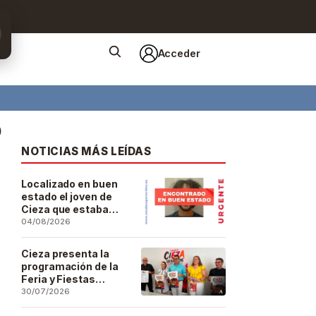
Acceder
o
NOTICIAS MÁS LEÍDAS
Localizado en buen
estado el joven de
Cieza que estaba
desaparecido desde
04/08/2026
el pasado 29 de julio
Cieza presenta la
programación de la
Feria y Fiestas
Patronales de San
30/07/2026
Bartolomé 2026