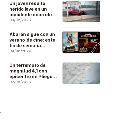
Un joven resultó
herido leve en un
accidente ocurrido
este lunes en la
03/08/2026
barriada de San José
Artesano
Abarán sigue con un
verano ‘de cine: este
fin de semana
Vaiana… y después,
04/08/2026
La Odisea
Un terremoto de
magnitud 4,1 con
epicentro en Pliego
se deja sentir en
02/08/2026
buena parte de la
región
a