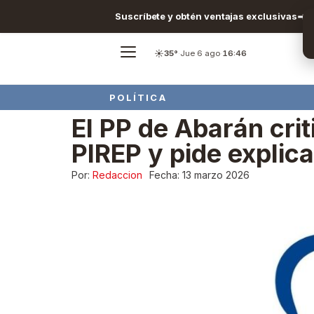
Suscríbete y obtén ventajas exclusivas
☀️
35°
·
Jue 6 ago
·
16:46
POLÍTICA
El PP de Abarán crit
PIREP y pide explic
Por:
Redaccion
Fecha:
13 marzo 2026