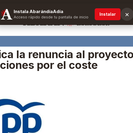
Instala AbarándíaAdía
×
Instalar
Acceso rápido desde tu pantalla de inicio
ica la renuncia al proyect
aciones por el coste