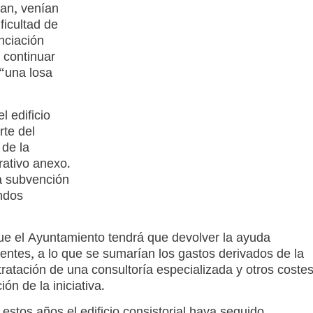
lan, venían
ficultad de
anciación
 continuar
 “una losa
l edificio
rte del
 de la
rativo anexo.
na subvención
ondos
ue el Ayuntamiento tendrá que devolver la ayuda
ientes, a lo que se sumarían los gastos derivados de la
tratación de una consultoría especializada y otros coste
ón de la iniciativa.