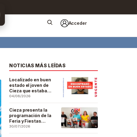
Acceder
NOTICIAS MÁS LEÍDAS
Localizado en buen
estado el joven de
Cieza que estaba
desaparecido desde
04/08/2026
el pasado 29 de julio
Cieza presenta la
programación de la
Feria y Fiestas
Patronales de San
30/07/2026
Bartolomé 2026