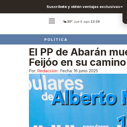
Suscríbete y obtén ventajas exclusivas
🌤️
33°
·
Jue 6 ago
·
13:29
POLÍTICA
El PP de Abarán mu
Feijóo en su camino
Por:
Redaccion
Fecha:
16 junio 2025