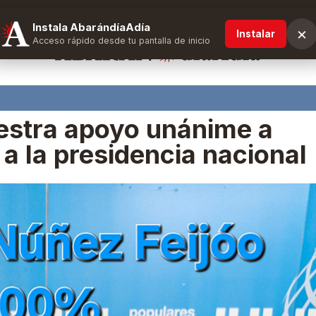
Instala AbarándíaAdía
×
Instalar
Acceso rápido desde tu pantalla de inicio
estra apoyo unánime a
 a la presidencia nacional