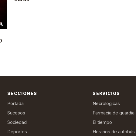
0
SECCIONES
SERVICIOS
Portada
Necrológicas
Sucesos
Farmacia de guardia
Sociedad
El tiempo
Deportes
Horarios de autobús