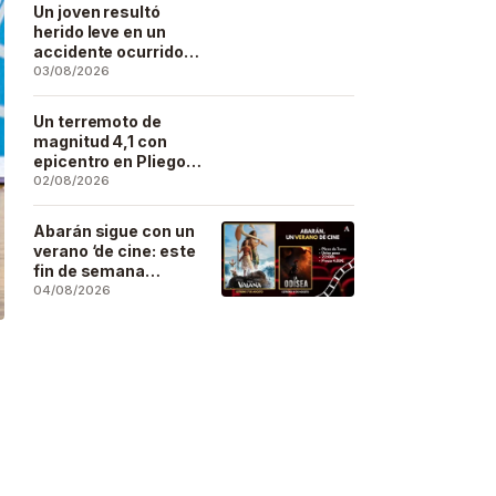
Un joven resultó
herido leve en un
accidente ocurrido
este lunes en la
03/08/2026
barriada de San José
Artesano
Un terremoto de
magnitud 4,1 con
epicentro en Pliego
se deja sentir en
02/08/2026
buena parte de la
región
Abarán sigue con un
verano ‘de cine: este
fin de semana
Vaiana… y después,
04/08/2026
La Odisea