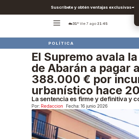
Suscríbete y obtén ventajas exclusivas
☁️
31°
·
Vie 7 ago
·
21:45
POLÍTICA
El Supremo avala l
de Abarán a pagar a
388.000 € por incu
urbanístico hace 2
La sentencia es firme y definitiva y 
Por:
Redaccion
Fecha:
16 junio 2026