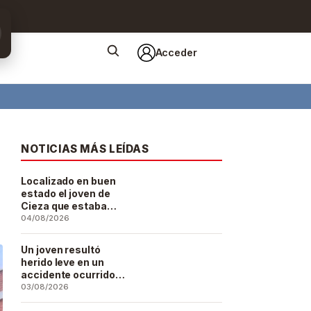
Acceder
NOTICIAS MÁS LEÍDAS
Localizado en buen
estado el joven de
Cieza que estaba
desaparecido desde
04/08/2026
el pasado 29 de julio
Un joven resultó
herido leve en un
accidente ocurrido
este lunes en la
03/08/2026
barriada de San José