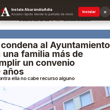
Instala AbarándíaAdía
×
Instalar
Acceso rápido desde tu pantalla de inicio
a condena al Ayuntamiento
 una familia más de
mplir un convenio
0 años
contra ella no cabe recurso alguno