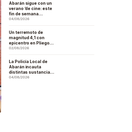
Artesano
Abarán sigue con un
verano ‘de cine: este
fin de semana
Vaiana… y después,
04/08/2026
La Odisea
Un terremoto de
magnitud 4,1 con
epicentro en Pliego
se deja sentir en
02/08/2026
buena parte de la
región
La Policía Local de
Abarán incauta
distintas sustancias
estupefacientes en
04/08/2026
inspecciones a
locales públicos del
municipio