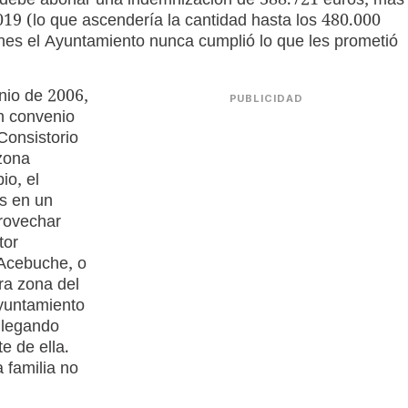
o debe abonar una indemnización de 388.721 euros, más
19 (lo que ascendería la cantidad hasta los 480.000
ienes el Ayuntamiento nunca cumplió lo que les prometió
unio de 2006,
PUBLICIDAD
n convenio
 Consistorio
 zona
io, el
s en un
rovechar
tor
 Acebuche, o
ra zona del
Ayuntamiento
llegando
te de ella.
 familia no