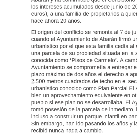
Abarán y ha confirmado que el Consistori
los intereses acumulados desde junio de 20
euros), a una familia de propietarios a qu
hace ahora 20 años.
El origen del conflicto se remonta al 7 de j
cuando el Ayuntamiento de Abarán firmó u
urbanístico por el que esta familia cedía al
una parcela de su propiedad situada en la
conocida como ‘Pisos de Carmelo’. A camb
Ayuntamiento se comprometía a entregarle
plazo máximo de dos años el derecho a ap
2.500 metros cuadrados de techo en el sec
urbanístico conocido como Plan Parcial El
bien un aprovechamiento equivalente en ot
pueblo si ese plan no se desarrollaba. El 
tomó posesión de la parcela de inmediato, 
incluso a construir un parque infantil en par
Sin embargo, han ido pasando los años y la
recibió nunca nada a cambio.