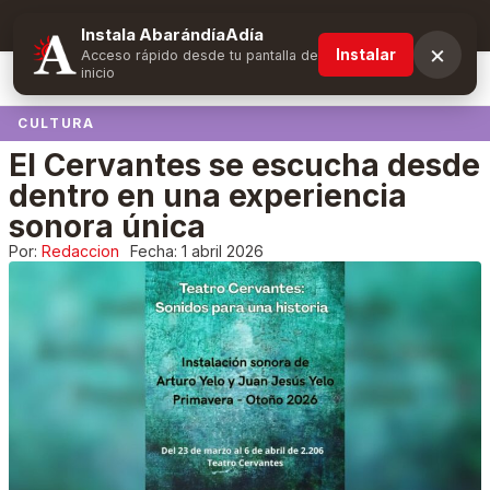
Suscríbete y obtén ventajas exclusivas
Instala AbarándíaAdía
×
Instalar
Acceso rápido desde tu pantalla de
inicio
CULTURA
El Cervantes se escucha desde
dentro en una experiencia
sonora única
Por:
Redaccion
Fecha:
1 abril 2026