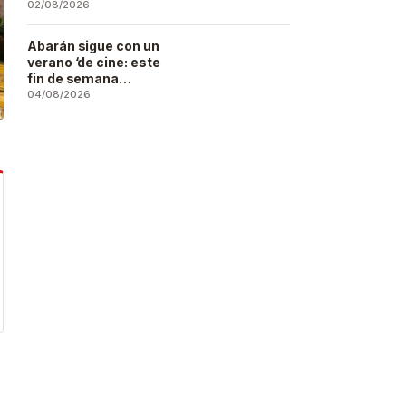
se deja sentir en
02/08/2026
buena parte de la
región
Abarán sigue con un
verano ‘de cine: este
fin de semana
Vaiana… y después,
04/08/2026
La Odisea