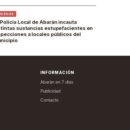
UCESOS
 Policía Local de Abarán incauta
stintas sustancias estupefacientes en
specciones a locales públicos del
nicipio
INFORMACIÓN
Abarán en 7 días
Publicidad
Contacto