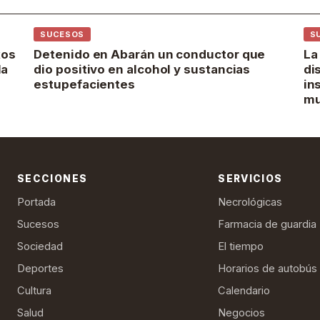
SUCESOS
S
xos
Detenido en Abarán un conductor que
La
la
dio positivo en alcohol y sustancias
di
estupefacientes
in
mu
SECCIONES
SERVICIOS
Portada
Necrológicas
Sucesos
Farmacia de guardia
Sociedad
El tiempo
Deportes
Horarios de autobús
Cultura
Calendario
Salud
Negocios