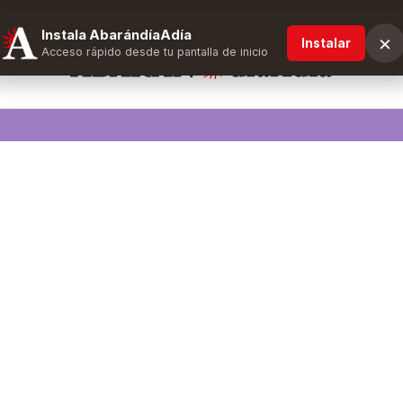
Instala AbarándíaAdía
×
Instalar
Acceso rápido desde tu pantalla de inicio