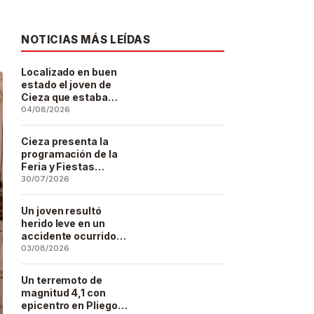
NOTICIAS MÁS LEÍDAS
Localizado en buen
estado el joven de
Cieza que estaba
desaparecido desde
04/08/2026
el pasado 29 de julio
Cieza presenta la
programación de la
Feria y Fiestas
Patronales de San
30/07/2026
Bartolomé 2026
Un joven resultó
herido leve en un
accidente ocurrido
este lunes en la
03/08/2026
barriada de San José
Artesano
Un terremoto de
magnitud 4,1 con
epicentro en Pliego