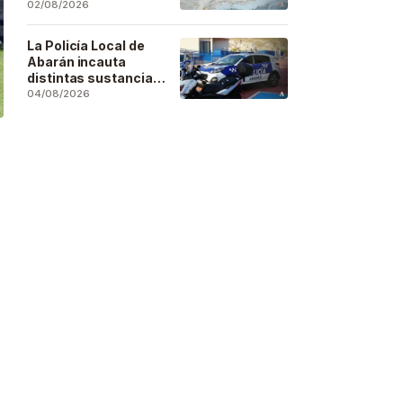
se deja sentir en
02/08/2026
buena parte de la
región
La Policía Local de
Abarán incauta
distintas sustancias
estupefacientes en
04/08/2026
inspecciones a
locales públicos del
municipio