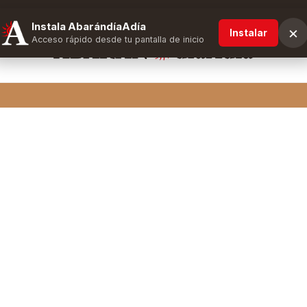
Instala AbarándíaAdía
×
Instalar
Acceso rápido desde tu pantalla de inicio