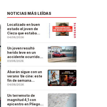
NOTICIAS MÁS LEÍDAS
Localizado en buen
estado el joven de
Cieza que estaba
desaparecido desde
04/08/2026
el pasado 29 de julio
Un joven resultó
herido leve en un
accidente ocurrido
este lunes en la
03/08/2026
barriada de San José
Artesano
Abarán sigue con un
verano ‘de cine: este
fin de semana
Vaiana… y después,
04/08/2026
La Odisea
Un terremoto de
magnitud 4,1 con
epicentro en Pliego