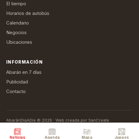
El tiempo
Horarios de autobús
Calendario
Negocios
Ubicaciones
INFORMACIÓN
Abarán en 7 días
Publicidad
Contacto
AbaránDíaADía © 2026 · Web creada por SanCreate
Aviso legal
Política de privacidad
Política de cookies
Términos de suscripción
Noticias
Agenda
Mapa
Juegos