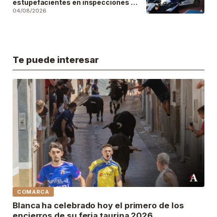
estupefacientes en inspecciones a
locales públicos del municipio
04/08/2026
Te puede interesar
COMARCA
Blanca ha celebrado hoy el primero de los
encierros de su feria taurina 2026