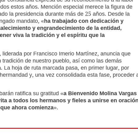
jar constancia expresa de su reconocimiento a la labor
 todos estos años. Mención especial merece la figura de
ado la presidencia durante más de 25 años. Desde la
ongado mandato, «
ha trabajado con dedicación y
talecimiento y engrandecimiento de la entidad,
er viva la tradición y el espíritu que la
, liderada por Francisco Imerio Martínez, anuncia que
n tradición de nuestro pueblo, así como las demás
a. La hoja de ruta marcada pasa, en primer lugar, por
la hermandad y, una vez consolidada esta fase, proceder 
rán ratifica su gratitud «
a Bienvenido Molina Vargas
vita a todos los hermanos y fieles a unirse en oració
a que ahora comienza
».