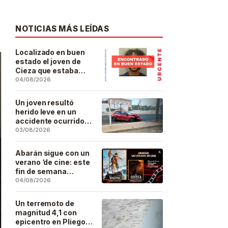
NOTICIAS MÁS LEÍDAS
Localizado en buen
estado el joven de
Cieza que estaba
desaparecido desde
04/08/2026
el pasado 29 de julio
Un joven resultó
herido leve en un
accidente ocurrido
este lunes en la
03/08/2026
barriada de San José
Artesano
Abarán sigue con un
verano ‘de cine: este
fin de semana
Vaiana… y después,
04/08/2026
La Odisea
Un terremoto de
magnitud 4,1 con
epicentro en Pliego