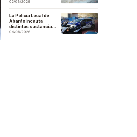
se deja sentir en
02/08/2026
buena parte de la
región
La Policía Local de
Abarán incauta
distintas sustancias
estupefacientes en
04/08/2026
inspecciones a
locales públicos del
municipio