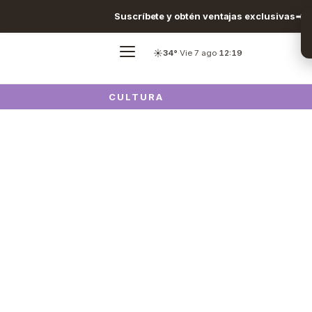
Suscríbete y obtén ventajas exclusivas
☀️
34°
·
Vie 7 ago
·
12:19
CULTURA