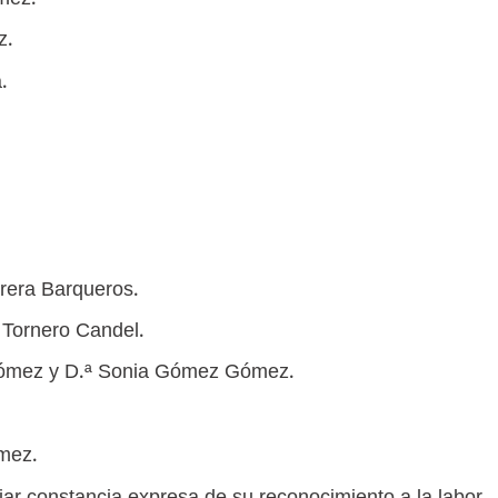
mez.
z.
.
rrera Barqueros.
 Tornero Candel.
 Gómez y D.ª Sonia Gómez Gómez.
mez.