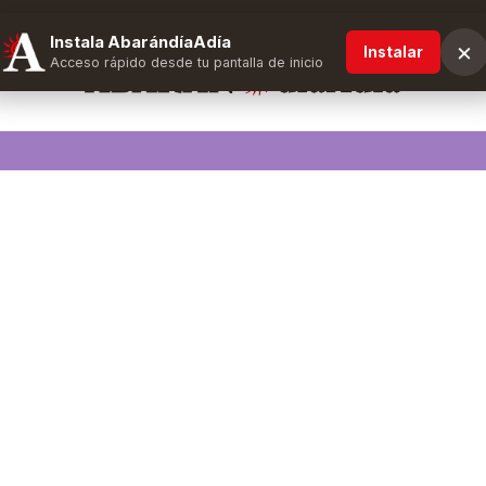
Instala AbarándíaAdía
×
Instalar
Acceso rápido desde tu pantalla de inicio