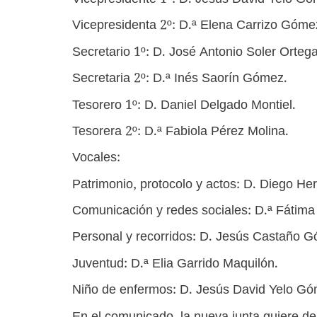
Vicepresidente 1º: D. Jesús David Yelo Gó
Vicepresidenta 2º: D.ª Elena Carrizo Góme
Secretario 1º: D. José Antonio Soler Ortega
Secretaria 2º: D.ª Inés Saorín Gómez.
Tesorero 1º: D. Daniel Delgado Montiel.
Tesorera 2º: D.ª Fabiola Pérez Molina.
Vocales:
Patrimonio, protocolo y actos: D. Diego He
Comunicación y redes sociales: D.ª Fátima
Personal y recorridos: D. Jesús Castaño
Juventud: D.ª Elia Garrido Maquilón.
Niño de enfermos: D. Jesús David Yelo Gó