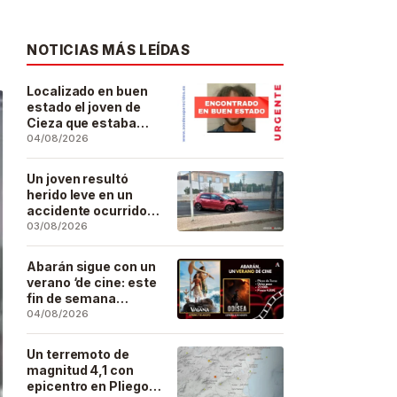
NOTICIAS MÁS LEÍDAS
Localizado en buen
estado el joven de
Cieza que estaba
desaparecido desde
04/08/2026
el pasado 29 de julio
Un joven resultó
herido leve en un
accidente ocurrido
este lunes en la
03/08/2026
barriada de San José
Artesano
Abarán sigue con un
verano ‘de cine: este
fin de semana
Vaiana… y después,
04/08/2026
La Odisea
Un terremoto de
magnitud 4,1 con
epicentro en Pliego