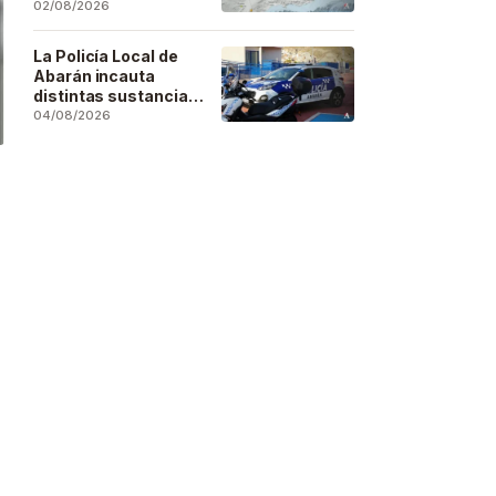
se deja sentir en
02/08/2026
buena parte de la
región
La Policía Local de
Abarán incauta
distintas sustancias
estupefacientes en
04/08/2026
inspecciones a
locales públicos del
municipio