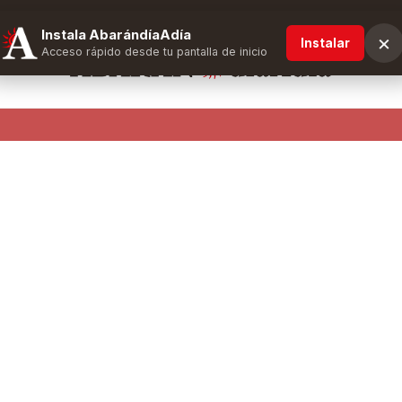
Instala AbarándíaAdía
×
Instalar
Acceso rápido desde tu pantalla de inicio