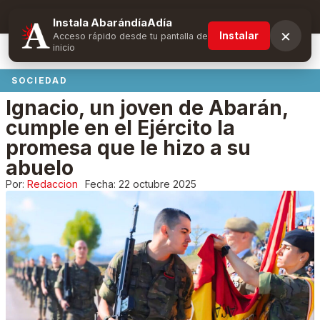
Suscríbete y obtén ventajas exclusivas
Instala AbarándíaAdía
×
Instalar
Acceso rápido desde tu pantalla de
inicio
SOCIEDAD
Ignacio, un joven de Abarán,
cumple en el Ejército la
promesa que le hizo a su
abuelo
Por:
Redaccion
Fecha:
22 octubre 2025