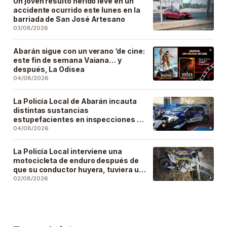
Un joven resultó herido leve en un
accidente ocurrido este lunes en la
barriada de San José Artesano
03/08/2026
Abarán sigue con un verano ‘de cine:
este fin de semana Vaiana… y
después, La Odisea
04/08/2026
La Policía Local de Abarán incauta
distintas sustancias
estupefacientes en inspecciones a
locales públicos del municipio
04/08/2026
La Policía Local interviene una
motocicleta de enduro después de
que su conductor huyera, tuviera un
accidente y la abandonara
02/08/2026