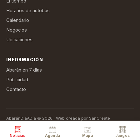
El tiempo
Horarios de autobús
Calendario
Negocios
Ubicaciones
INFORMACIÓN
Abarán en 7 días
Publicidad
Contacto
AbaránDíaADía © 2026 · Web creada por SanCreate
Aviso legal
Política de privacidad
Política de cookies
Términos de suscripción
Noticias
Agenda
Mapa
Juegos