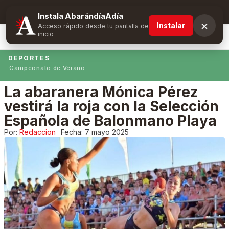
Suscríbete y obtén ventajas exclusivas
Instala AbarándíaAdía
×
Instalar
Acceso rápido desde tu pantalla de
inicio
DEPORTES
Campeonato de Verano
La abaranera Mónica Pérez
vestirá la roja con la Selección
Española de Balonmano Playa
Por:
Redaccion
Fecha:
7 mayo 2025