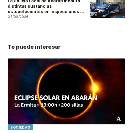
La Policía Local de Abarán incauta
distintas sustancias
estupefacientes en inspecciones a
locales públicos del municipio
04/08/2026
Te puede interesar
SOCIEDAD