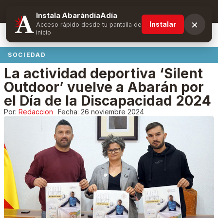
Suscríbete y obtén ventajas exclusivas
Instala AbarándíaAdía
×
Instalar
Acceso rápido desde tu pantalla de
inicio
SOCIEDAD
La actividad deportiva ‘Silent
Outdoor’ vuelve a Abarán por
el Día de la Discapacidad 2024
Por:
Redaccion
Fecha:
26 noviembre 2024