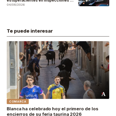
estupefacientes en inspecciones a
locales públicos del municipio
04/08/2026
Te puede interesar
COMARCA
Blanca ha celebrado hoy el primero de los
encierros de su feria taurina 2026