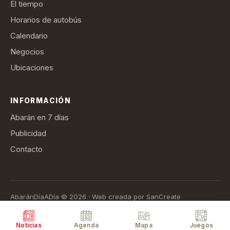
El tiempo
Horarios de autobús
Calendario
Negocios
Ubicaciones
INFORMACIÓN
Abarán en 7 días
Publicidad
Contacto
AbaránDíaADía © 2026 · Web creada por SanCreate
Aviso legal
Política de privacidad
Política de cookies
Términos de suscripción
Noticias
Agenda
Mapa
Juegos