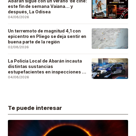
Abarán sigue con un verano ‘de cine:
este fin de semana Vaiana… y
después, La Odisea
04/08/2026
Un terremoto de magnitud 4,1 con
epicentro en Pliego se deja sentir en
buena parte de la región
02/08/2026
La Policía Local de Abarán incauta
distintas sustancias
estupefacientes en inspecciones a
locales públicos del municipio
04/08/2026
Te puede interesar