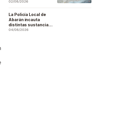
se deja sentir en
02/08/2026
buena parte de la
región
La Policía Local de
Abarán incauta
distintas sustancias
estupefacientes en
04/08/2026
inspecciones a
locales públicos del
municipio
n
e