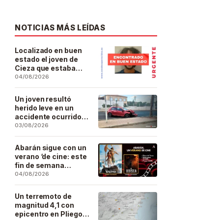
NOTICIAS MÁS LEÍDAS
Localizado en buen
estado el joven de
Cieza que estaba
desaparecido desde
04/08/2026
el pasado 29 de julio
Un joven resultó
herido leve en un
accidente ocurrido
este lunes en la
03/08/2026
barriada de San José
Artesano
Abarán sigue con un
verano ‘de cine: este
fin de semana
Vaiana… y después,
04/08/2026
La Odisea
Un terremoto de
magnitud 4,1 con
epicentro en Pliego