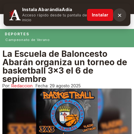
Suscríbete y obtén ventajas exclusivas
Instala AbarándíaAdía
×
Instalar
Acceso rápido desde tu pantalla de
inicio
DEPORTES
Campeonato de Verano
La Escuela de Baloncesto
Abarán organiza un torneo de
basketball 3×3 el 6 de
sepiembre
Por:
Redaccion
Fecha:
29 agosto 2025