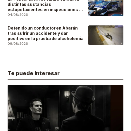
distintas sustancias
estupefacientes en inspecciones a
locales públicos del municipio
04/08/2026
Detenido un conductor en Abarán
tras sufrir un accidente y dar
positivo en la prueba de alcoholemia
09/08/2026
Te puede interesar