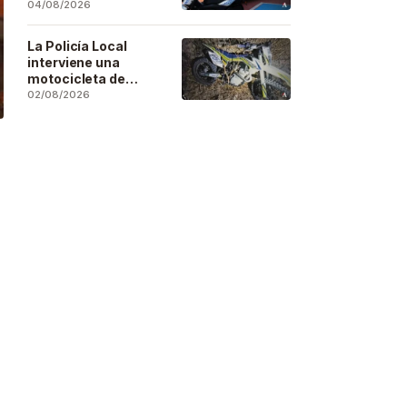
estupefacientes en
04/08/2026
inspecciones a
locales públicos del
La Policía Local
municipio
interviene una
motocicleta de
enduro después de
02/08/2026
que su conductor
huyera, tuviera un
accidente y la
abandonara