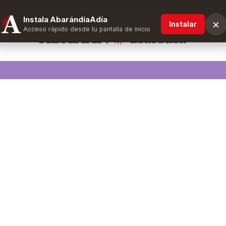
Instala AbarándíaAdía
×
Instalar
Acceso rápido desde tu pantalla de inicio