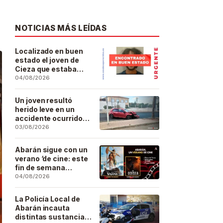
NOTICIAS MÁS LEÍDAS
Localizado en buen
estado el joven de
Cieza que estaba
desaparecido desde
04/08/2026
el pasado 29 de julio
Un joven resultó
herido leve en un
accidente ocurrido
este lunes en la
03/08/2026
barriada de San José
Artesano
Abarán sigue con un
verano ‘de cine: este
fin de semana
Vaiana… y después,
04/08/2026
La Odisea
La Policía Local de
Abarán incauta
distintas sustancias