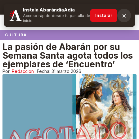
Suscríbete y obtén ventajas exclusivas
Instala AbarándíaAdía
×
Instalar
Acceso rápido desde tu pantalla de
inicio
CULTURA
La pasión de Abarán por su
Semana Santa agota todos los
ejemplares de ‘Encuentro’
Por:
Redaccion
Fecha:
31 marzo 2026