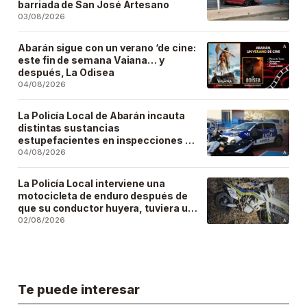
barriada de San José Artesano
03/08/2026
Abarán sigue con un verano ‘de cine:
este fin de semana Vaiana… y
después, La Odisea
04/08/2026
La Policía Local de Abarán incauta
distintas sustancias
estupefacientes en inspecciones a
locales públicos del municipio
04/08/2026
La Policía Local interviene una
motocicleta de enduro después de
que su conductor huyera, tuviera un
accidente y la abandonara
02/08/2026
Te puede interesar