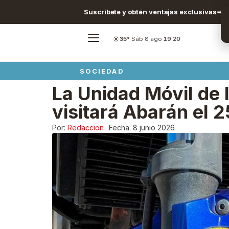
Suscríbete y obtén ventajas exclusivas
☀️
35°
·
Sáb 8 ago
·
19:20
SOCIEDAD
La Unidad Móvil de 
visitará Abarán el 
Por:
Redaccion
Fecha:
8 junio 2026