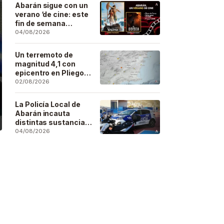
Artesano
Abarán sigue con un
verano ‘de cine: este
fin de semana
Vaiana… y después,
04/08/2026
La Odisea
Un terremoto de
magnitud 4,1 con
epicentro en Pliego
se deja sentir en
02/08/2026
buena parte de la
región
La Policía Local de
Abarán incauta
distintas sustancias
estupefacientes en
04/08/2026
inspecciones a
locales públicos del
municipio