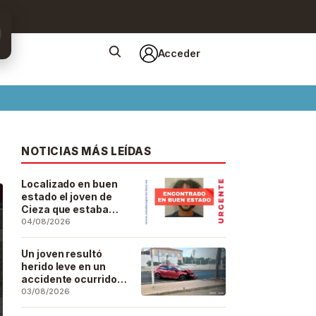
Acceder
NOTICIAS MÁS LEÍDAS
Localizado en buen
estado el joven de
Cieza que estaba
desaparecido desde
04/08/2026
el pasado 29 de julio
Un joven resultó
herido leve en un
accidente ocurrido
este lunes en la
03/08/2026
barriada de San José