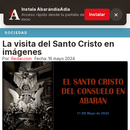
Suscríbete y obtén ventajas exclusivas
Instala AbarándíaAdía
×
Instalar
Acceso rápido desde tu pantalla de
inicio
SOCIEDAD
La visita del Santo Cristo en
imágenes
Por:
Redaccion
Fecha:
16 mayo 2024