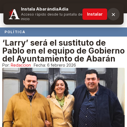
Suscríbete y obtén ventajas exclusivas
Instala AbarándíaAdía
×
Instalar
Acceso rápido desde tu pantalla de
inicio
POLÍTICA
‘Larry’ será el sustituto de
Pablo en el equipo de Gobierno
del Ayuntamiento de Abarán
Por:
Redaccion
Fecha:
6 febrero 2026