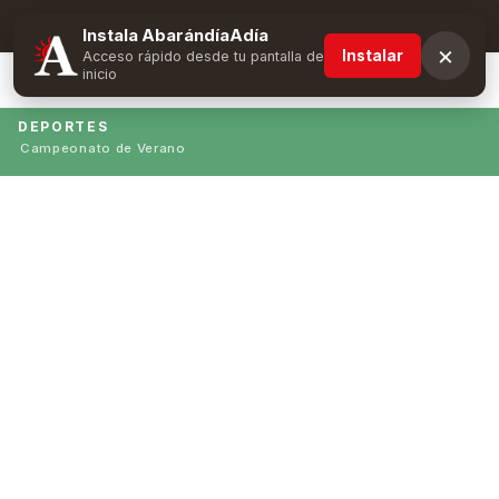
Suscríbete y obtén ventajas exclusivas
Instala AbarándíaAdía
×
Instalar
Acceso rápido desde tu pantalla de
inicio
DEPORTES
Campeonato de Verano