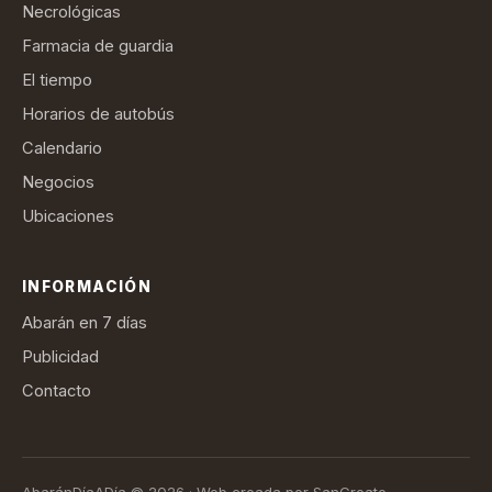
Necrológicas
Farmacia de guardia
El tiempo
Horarios de autobús
Calendario
Negocios
Ubicaciones
INFORMACIÓN
Abarán en 7 días
Publicidad
Contacto
AbaránDíaADía © 2026 · Web creada por SanCreate