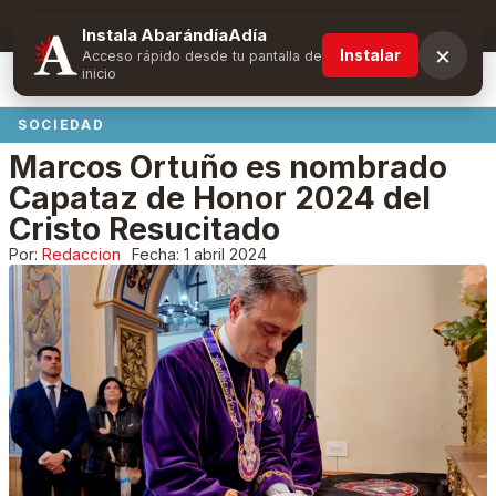
Suscríbete y obtén ventajas exclusivas
Instala AbarándíaAdía
×
Instalar
Acceso rápido desde tu pantalla de
inicio
SOCIEDAD
Marcos Ortuño es nombrado
Capataz de Honor 2024 del
Cristo Resucitado
Por:
Redaccion
Fecha:
1 abril 2024