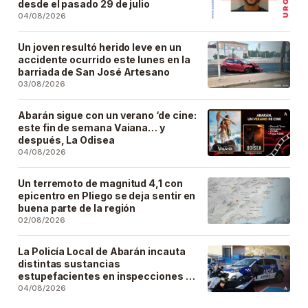
desde el pasado 29 de julio
04/08/2026
Un joven resultó herido leve en un
accidente ocurrido este lunes en la
barriada de San José Artesano
03/08/2026
Abarán sigue con un verano ‘de cine:
este fin de semana Vaiana… y
después, La Odisea
04/08/2026
Un terremoto de magnitud 4,1 con
epicentro en Pliego se deja sentir en
buena parte de la región
02/08/2026
La Policía Local de Abarán incauta
distintas sustancias
estupefacientes en inspecciones a
locales públicos del municipio
04/08/2026