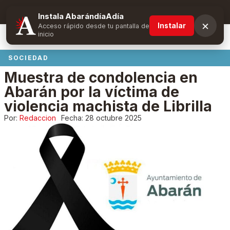
Suscríbete y obtén ventajas exclusivas
Instala AbarándíaAdía
×
Instalar
Acceso rápido desde tu pantalla de
inicio
SOCIEDAD
Muestra de condolencia en
Abarán por la víctima de
violencia machista de Librilla
Por:
Redaccion
Fecha:
28 octubre 2025