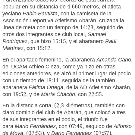
Pulverizando todos los récords de esta carrera
popular en su distancia de 4.660 metros, el atleta
yeclano
Pablo Bautista
, con la camiseta
de la
Asociación Deportiva Atletismo Abarán, cruzaba la
línea de meta con un tiempo de 14:23, seguido de
otros dos integrantes de club local,
Samuel
Rodríguez
, que hizo 15:15, y el abaranero
Raúl
Martínez
, con 15:17.
En el apartado femenino, la abaranera
Amanda Cano
,
del UCAM Athleo Cieza, como ya hizo en otras
ediciones anteriores, se alzó al primer lugar del podio
con un tiempo de 18:11, seguida de la también
abaranera
Fátima Ortega
, de la AD Atletismo Abarán,
con 19:52, y de
María Chacón
, con 22:55.
En la distancia corta, (2,3 kilómetros), también con
claro dominio del club de Abarán, que colocó a tres
de sus integrantes en el podio, el triunfo fue
para
Mario Fernández
, con 07:49, seguido de
Alfonso
de Moya
, (07:53), y
Darío Fernández
(07:57).