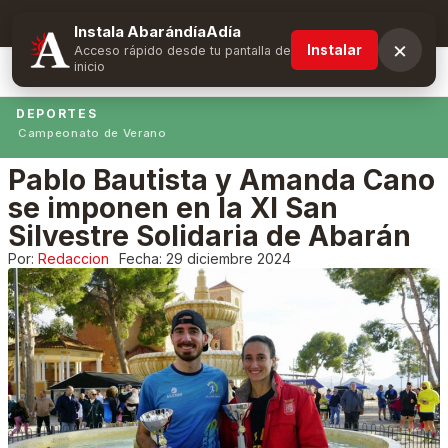
Suscríbete y obtén ventajas exclusivas
Instala AbarándíaAdía
×
Instalar
Acceso rápido desde tu pantalla de
inicio
DEPORTES
Campeonato de Verano
Pablo Bautista y Amanda Cano
se imponen en la XI San
Silvestre Solidaria de Abarán
Por:
Redaccion
Fecha:
29 diciembre 2024