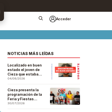
Acceder
NOTICIAS MÁS LEÍDAS
Localizado en buen
estado el joven de
Cieza que estaba
desaparecido desde
04/08/2026
el pasado 29 de julio
Cieza presenta la
programación de la
Feria y Fiestas
Patronales de San
30/07/2026
Bartolomé 2026