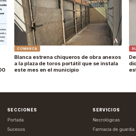
COMARCA
S
Blanca estrena chiqueros de obra anexos
De
a la plaza de toros portátil que se instala
di
000
este mes en el municipio
es
SECCIONES
SERVICIOS
Portada
Necrológicas
Sucesos
Farmacia de guardia