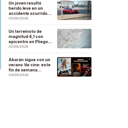
Un joven resultó
herido leve en un
accidente ocurrido
este lunes en la
03/08/2026
barriada de San José
Artesano
Un terremoto de
magnitud 4,1 con
epicentro en Pliego
se deja sentir en
02/08/2026
buena parte de la
región
Abarán sigue con un
verano ‘de cine: este
fin de semana
Vaiana… y después,
04/08/2026
La Odisea