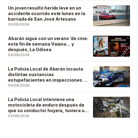
Un joven resultó herido leve en un
accidente ocurrido este lunes en la
barriada de San José Artesano
03/08/2026
Abarán sigue con un verano ‘de cine:
este fin de semana Vaiana… y
después, La Odisea
04/08/2026
La Policía Local de Abarán incauta
distintas sustancias
estupefacientes en inspecciones a
locales públicos del municipio
04/08/2026
La Policía Local interviene una
motocicleta de enduro después de
que su conductor huyera, tuviera un
accidente y la abandonara
02/08/2026