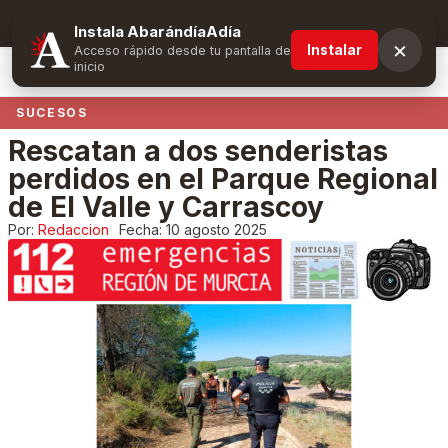
Suscríbete y obtén ventajas exclusivas
Instala AbarándíaAdía
×
Instalar
Acceso rápido desde tu pantalla de
inicio
SUCESOS
Rescatan a dos senderistas
perdidos en el Parque Regional
de El Valle y Carrascoy
Por:
Redaccion
Fecha:
10 agosto 2025