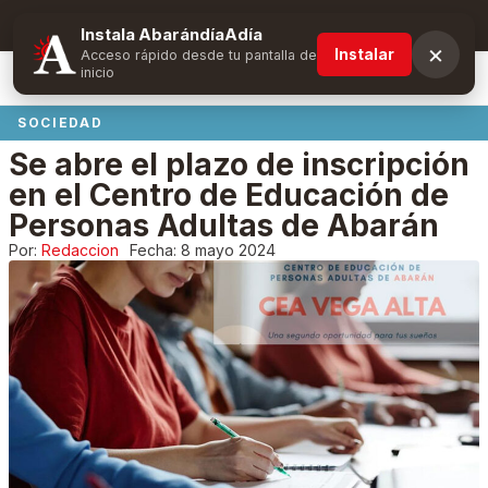
Suscríbete y obtén ventajas exclusivas
Instala AbarándíaAdía
×
Instalar
Acceso rápido desde tu pantalla de
inicio
SOCIEDAD
Se abre el plazo de inscripción
en el Centro de Educación de
Personas Adultas de Abarán
Por:
Redaccion
Fecha:
8 mayo 2024