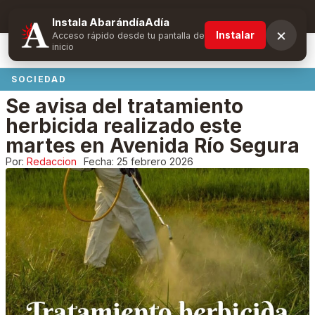
Suscríbete y obtén ventajas exclusivas
Instala AbarándíaAdía
×
Instalar
Acceso rápido desde tu pantalla de
inicio
SOCIEDAD
Se avisa del tratamiento
herbicida realizado este
martes en Avenida Río Segura
Por:
Redaccion
Fecha:
25 febrero 2026