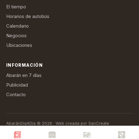
El tiempo
Horarios de autobús
Calendario
Negocios
Ubicaciones
INFORMACIÓN
Abarán en 7 días
Publicidad
Contacto
AbaránDíaADía © 2026 · Web creada por SanCreate
Aviso legal
Política de privacidad
Política de cookies
Términos de suscripción