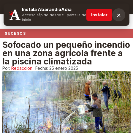
Suscríbete y obtén ventajas exclusivas
Instala AbarándíaAdía
×
Instalar
Acceso rápido desde tu pantalla de
inicio
SUCESOS
Sofocado un pequeño incendio
en una zona agrícola frente a
la piscina climatizada
Por:
Redaccion
Fecha:
25 enero 2025