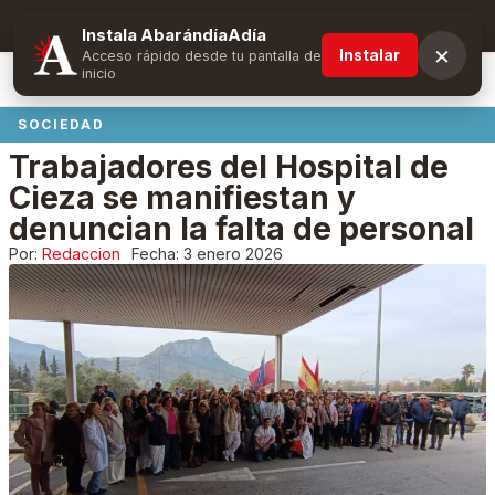
Suscríbete y obtén ventajas exclusivas
Instala AbarándíaAdía
×
Instalar
Acceso rápido desde tu pantalla de
inicio
SOCIEDAD
Trabajadores del Hospital de
Cieza se manifiestan y
denuncian la falta de personal
Por:
Redaccion
Fecha:
3 enero 2026