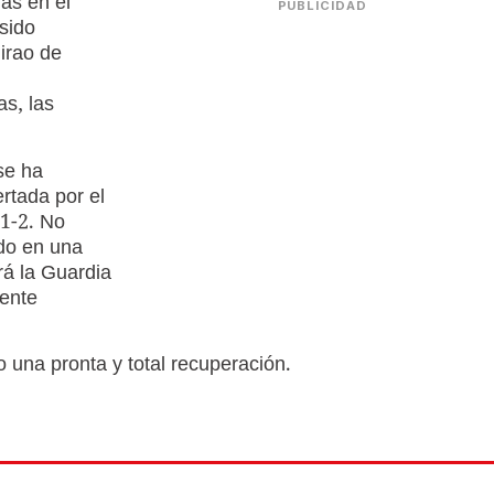
ias en el
PUBLICIDAD
sido
irao de
s, las
se ha
ertada por el
1-2. No
ido en una
erá la Guardia
iente
 una pronta y total recuperación.