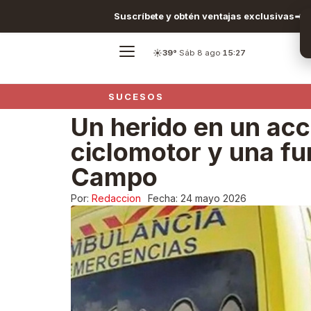
Suscríbete y obtén ventajas exclusivas
☀️
39°
·
Sáb 8 ago
·
15:27
SUCESOS
Un herido en un acc
ciclomotor y una fu
Campo
Por:
Redaccion
Fecha:
24 mayo 2026