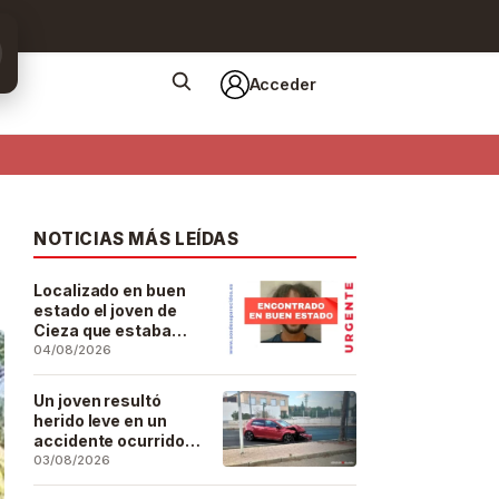
Acceder
NOTICIAS MÁS LEÍDAS
Localizado en buen
estado el joven de
Cieza que estaba
desaparecido desde
04/08/2026
el pasado 29 de julio
Un joven resultó
herido leve en un
accidente ocurrido
este lunes en la
03/08/2026
barriada de San José