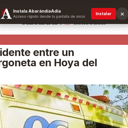
Instala AbarándíaAdía
×
Instalar
Acceso rápido desde tu pantalla de inicio
idente entre un
rgoneta en Hoya del