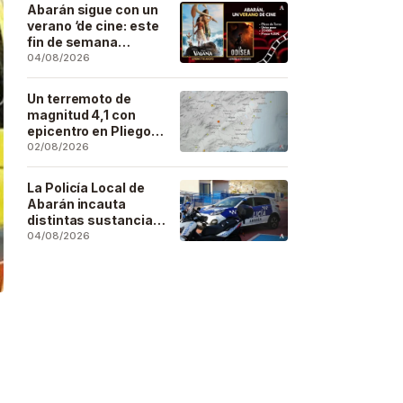
Artesano
Abarán sigue con un
verano ‘de cine: este
fin de semana
Vaiana… y después,
04/08/2026
La Odisea
Un terremoto de
magnitud 4,1 con
epicentro en Pliego
se deja sentir en
02/08/2026
buena parte de la
región
La Policía Local de
Abarán incauta
distintas sustancias
estupefacientes en
04/08/2026
inspecciones a
locales públicos del
municipio