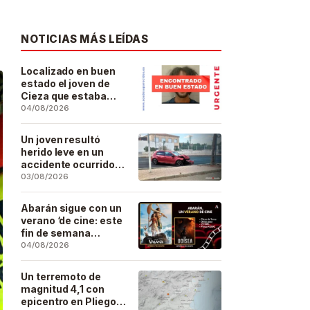
NOTICIAS MÁS LEÍDAS
Localizado en buen
estado el joven de
Cieza que estaba
desaparecido desde
04/08/2026
el pasado 29 de julio
Un joven resultó
herido leve en un
accidente ocurrido
este lunes en la
03/08/2026
barriada de San José
Artesano
Abarán sigue con un
verano ‘de cine: este
fin de semana
Vaiana… y después,
04/08/2026
La Odisea
Un terremoto de
magnitud 4,1 con
epicentro en Pliego