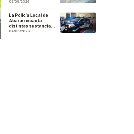
se deja sentir en
02/08/2026
buena parte de la
región
La Policía Local de
Abarán incauta
distintas sustancias
estupefacientes en
04/08/2026
inspecciones a
locales públicos del
municipio