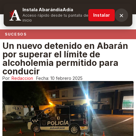
Suscríbete y obtén ventajas exclusivas
Instala AbarándíaAdía
×
Instalar
Acceso rápido desde tu pantalla de
inicio
SUCESOS
Un nuevo detenido en Abarán
por superar el límite de
alcoholemia permitido para
conducir
Por:
Redaccion
Fecha:
10 febrero 2025