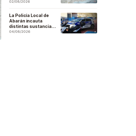
se deja sentir en
02/08/2026
buena parte de la
región
La Policía Local de
Abarán incauta
distintas sustancias
estupefacientes en
04/08/2026
inspecciones a
locales públicos del
municipio