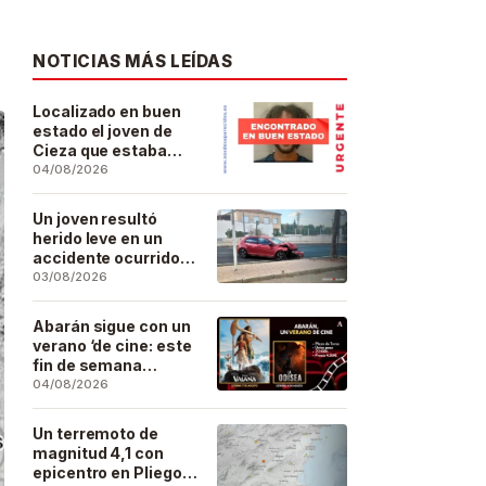
NOTICIAS MÁS LEÍDAS
Localizado en buen
estado el joven de
Cieza que estaba
desaparecido desde
04/08/2026
el pasado 29 de julio
Un joven resultó
herido leve en un
accidente ocurrido
este lunes en la
03/08/2026
barriada de San José
Artesano
Abarán sigue con un
verano ‘de cine: este
fin de semana
Vaiana… y después,
04/08/2026
La Odisea
Un terremoto de
magnitud 4,1 con
epicentro en Pliego