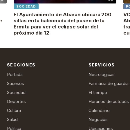
SOCIEDAD
P
El Ayuntamiento de Abarán ubicará 200
VO
e
sillas en la balconada del paseo de la
Ab
Ermita para ver el eclipse solar del
tr
próximo día 12
eu
SECCIONES
SERVICIOS
Portada
Necrológicas
Sucesos
Farmacia de guardia
Sociedad
El tiempo
Deportes
Horarios de autobús
Cultura
Calendario
Salud
Negocios
Política
Ubicaciones