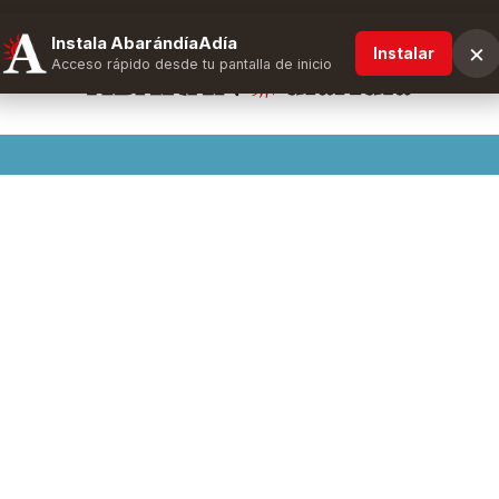
Instala AbarándíaAdía
×
Instalar
Acceso rápido desde tu pantalla de inicio