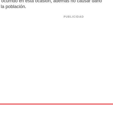
 ocurrido en esta ocasión, además no causar daño
la población.
PUBLICIDAD