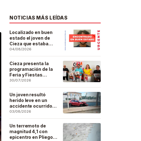
NOTICIAS MÁS LEÍDAS
Localizado en buen
estado el joven de
Cieza que estaba
desaparecido desde
04/08/2026
el pasado 29 de julio
Cieza presenta la
programación de la
Feria y Fiestas
Patronales de San
30/07/2026
Bartolomé 2026
Un joven resultó
herido leve en un
accidente ocurrido
este lunes en la
03/08/2026
barriada de San José
Artesano
Un terremoto de
magnitud 4,1 con
epicentro en Pliego