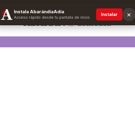
Instala AbarándíaAdía
×
Instalar
Acceso rápido desde tu pantalla de inicio