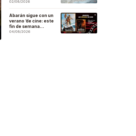
se deja sentir en
02/08/2026
buena parte de la
región
Abarán sigue con un
verano ‘de cine: este
fin de semana
Vaiana… y después,
04/08/2026
La Odisea
l