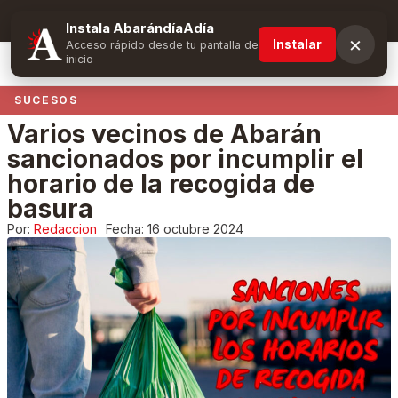
Suscríbete y obtén ventajas exclusivas
Instala AbarándíaAdía
×
Instalar
Acceso rápido desde tu pantalla de
inicio
SUCESOS
Varios vecinos de Abarán
sancionados por incumplir el
horario de la recogida de
basura
Por:
Redaccion
Fecha:
16 octubre 2024